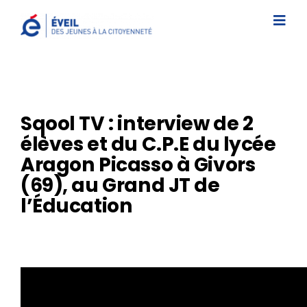
Passer
au
Togg
contenu
Navi
L’association
Nos interventions
Sqool TV : interview de 2
Études/Documentations
élèves et du C.P.E du lycée
Aragon Picasso à Givors
Actus/Prix ÉVEIL
(69), au Grand JT de
Contact
l’Éducation
Faire un don
S’inscrire à une intervention
Newsletter