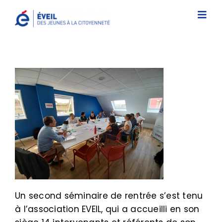
Passer
au
Togg
contenu
Navi
L’association
Nos interventions
Études/Documentations
Actus/Prix ÉVEIL
Contact
Faire un don
S’inscrire à une intervention
Un second séminaire de rentrée s’est tenu
à l’association EVEIL, qui a accueilli en son
Newsletter