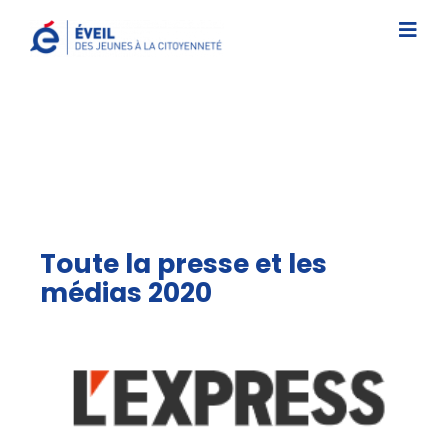
Passer
au
Togg
contenu
Navi
L’association
Nos interventions
Études/Documentations
Actus/Prix ÉVEIL
Toute la presse et les
médias 2020
Contact
Faire un don
S’inscrire à une intervention
Newsletter